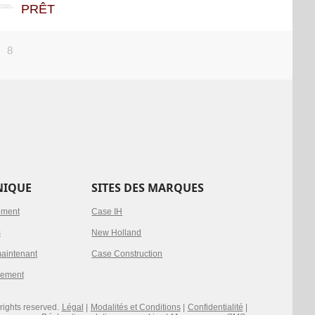
PRÊT
8
NIQUE
SITES DES MARQUES
ement
Case IH
s
New Holland
aintenant
Case Construction
sement
rights reserved.
Légal
|
Modalités et Conditions
|
Confidentialité
|