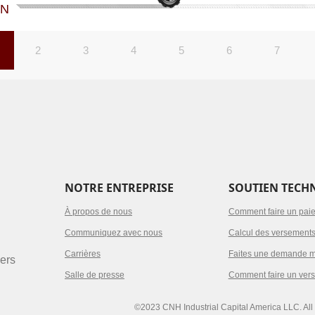
ON
2
3
4
5
6
7
NOTRE ENTREPRISE
SOUTIEN TECH
À propos de nous
Comment faire un pai
Communiquez avec nous
Calcul des versement
Carrières
Faites une demande m
iers
Salle de presse
Comment faire un ver
©2023 CNH Industrial Capital America LLC. All 