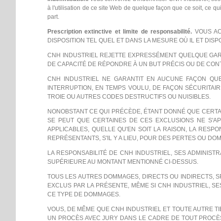
à l'utilisation de ce site Web de quelque façon que ce soit, ce qui
part.
Prescription extinctive et limite de responsabilité.
VOUS AC
DISPOSITION TEL QUEL ET DANS LA MESURE OÙ IL ET DISP
CNH INDUSTRIEL REJETTE EXPRESSÉMENT QUELQUE GARANT
DE CAPACITÉ DE RÉPONDRE À UN BUT PRÉCIS OU DE CO
CNH INDUSTRIEL NE GARANTIT EN AUCUNE FAÇON QUE
INTERRUPTION, EN TEMPS VOULU, DE FAÇON SÉCURITAIRE
TROIE OU AUTRES CODES DESTRUCTIFS OU NUISIBLES.
NONOBSTANT CE QUI PRÉCÈDE, ÉTANT DONNÉ QUE CERTAIN
SE PEUT QUE CERTAINES DE CES EXCLUSIONS NE S'AP
APPLICABLES, QUELLE QU'EN SOIT LA RAISON, LA RESPO
REPRÉSENTANTS, S'IL Y A LIEU, POUR DES PERTES OU DOM
LA RESPONSABILITÉ DE CNH INDUSTRIEL, SES ADMINI
SUPÉRIEURE AU MONTANT MENTIONNÉ CI-DESSUS.
TOUS LES AUTRES DOMMAGES, DIRECTS OU INDIRECTS, S
EXCLUS PAR LA PRÉSENTE, MÊME SI CNH INDUSTRIEL, SE
CE TYPE DE DOMMAGES.
VOUS, DE MÊME QUE CNH INDUSTRIEL ET TOUTE AUTRE TI
UN PROCÈS AVEC JURY DANS LE CADRE DE TOUT PROCÈS 