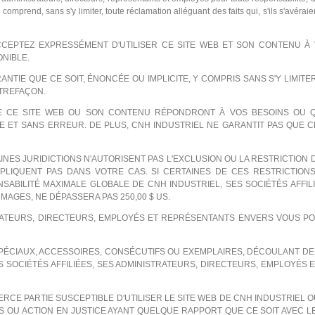
 comprend, sans s'y limiter, toute réclamation alléguant des faits qui, s'ils s'avéra
CEPTEZ EXPRESSÉMENT D'UTILISER CE SITE WEB ET SON CONTENU À 
ONIBLE.
IE QUE CE SOIT, ÉNONCÉE OU IMPLICITE, Y COMPRIS SANS S'Y LIMITE
NTREFAÇON.
 CE SITE WEB OU SON CONTENU RÉPONDRONT À VOS BESOINS OU QU
 ET SANS ERREUR. DE PLUS, CNH INDUSTRIEL NE GARANTIT PAS QUE CE 
ES JURIDICTIONS N'AUTORISENT PAS L'EXCLUSION OU LA RESTRICTION D
PLIQUENT PAS DANS VOTRE CAS. SI CERTAINES DE CES RESTRICTIO
NSABILITÉ MAXIMALE GLOBALE DE CNH INDUSTRIEL, SES SOCIÉTÉS AFFI
MAGES, NE DÉPASSERA PAS 250,00 $ US.
STRATEURS, DIRECTEURS, EMPLOYÉS ET REPRÉSENTANTS ENVERS VOUS 
PÉCIAUX, ACCESSOIRES, CONSÉCUTIFS OU EXEMPLAIRES, DÉCOULANT DE O
S SOCIÉTÉS AFFILIÉES, SES ADMINISTRATEURS, DIRECTEURS, EMPLOYÉS 
ERCE PARTIE SUSCEPTIBLE D'UTILISER LE SITE WEB DE CNH INDUSTRIEL
OU ACTION EN JUSTICE AYANT QUELQUE RAPPORT QUE CE SOIT AVEC LE 