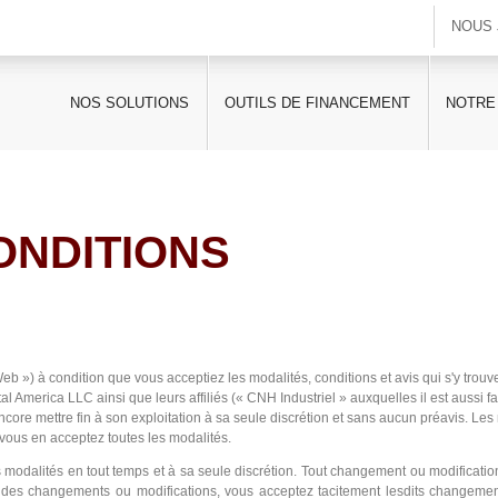
NOUS 
NOS SOLUTIONS
OUTILS DE FINANCEMENT
NOTRE
ONDITIONS
Web ») à condition que vous acceptiez les modalités, conditions et avis qui s'y trouv
l America LLC ainsi que leurs affiliés (« CNH Industriel » auxquelles il est aussi f
core mettre fin à son exploitation à sa seule discrétion et sans aucun préavis. Les 
, vous en acceptez toutes les modalités.​
s modalités en tout temps et à sa seule discrétion. Tout changement ou modificati
age des changements ou modifications, vous acceptez tacitement lesdits changeme