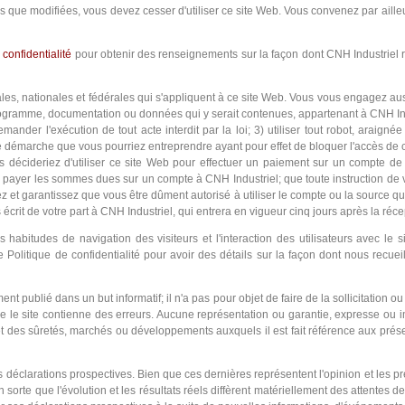
s que modifiées, vous devez cesser d'utiliser ce site Web. Vous convenez par ailleur
 confidentialité
pour obtenir des renseignements sur la façon dont CNH Industriel rec
les, nationales et fédérales qui s'appliquent à ce site Web. Vous vous engagez a
 programme, documentation ou données qui y serait contenues, appartenant à CNH Ind
ander l'exécution de tout acte interdit par la loi; 3) utiliser tout robot, araig
e démarche que vous pourriez entreprendre ayant pour effet de bloquer l'accès de ce
us décideriez d'utiliser ce site Web pour effectuer un paiement sur un compte de
payer les sommes dues sur un compte à CNH Industriel; que toute instruction de vo
mez et garantissez que vous être dûment autorisé à utiliser le compte ou la sourc
 écrit de votre part à CNH Industriel, qui entrera en vigueur cinq jours après la réce
 habitudes de navigation des visiteurs et l'interaction des utilisateurs avec le
re
Politique de confidentialité
pour avoir des détails sur la façon dont nous recueil
t publié dans un but informatif; il n'a pas pour objet de faire de la sollicitation 
 le site contienne des erreurs. Aucune représentation ou garantie, expresse ou impli
let des sûretés, marchés ou développements auxquels il est fait référence aux pré
déclarations prospectives. Bien que ces dernières représentent l'opinion et les pr
en sorte que l'évolution et les résultats réels diffèrent matériellement des attentes 