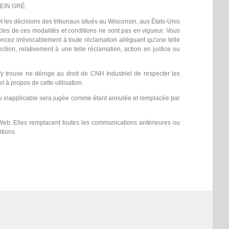
LEIN GRÉ.
et les décisions des tribunaux situés au Wisconsin, aux États-Unis
articles de ces modalités et conditions ne sont pas en vigueur. Vous
oncez irrévocablement à toute réclamation alléguant qu'une telle
tion, relativement à une telle réclamation, action en justice ou
'y trouve ne déroge au droit de CNH Industriel de respecter les
el à propos de cette utilisation.
e ou inapplicable sera jugée comme étant annulée et remplacée par
e Web. Elles remplacent toutes les communications antérieures ou
tions.