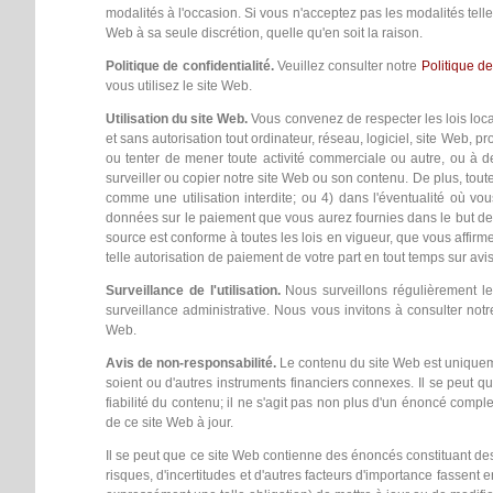
modalités à l'occasion. Si vous n'acceptez pas les modalités telle
Web à sa seule discrétion, quelle qu'en soit la raison.
Politique de confidentialité.
Veuillez consulter notre
Politique de
vous utilisez le site Web.
Utilisation du site Web.
Vous convenez de respecter les lois loca
et sans autorisation tout ordinateur, réseau, logiciel, site Web,
ou tenter de mener toute activité commerciale ou autre, ou à dem
surveiller ou copier notre site Web ou son contenu. De plus, tout
comme une utilisation interdite; ou 4) dans l'éventualité où vo
données sur le paiement que vous aurez fournies dans le but de 
source est conforme à toutes les lois en vigueur, que vous affir
telle autorisation de paiement de votre part en tout temps sur avis
Surveillance de l'utilisation.
Nous surveillons régulièrement les
surveillance administrative. Nous vous invitons à consulter not
Web.
Avis de non-responsabilité.
Le contenu du site Web est uniquemen
soient ou d'autres instruments financiers connexes. Il se peut que
fiabilité du contenu; il ne s'agit pas non plus d'un énoncé comp
de ce site Web à jour.
Il se peut que ce site Web contienne des énoncés constituant des 
risques, d'incertitudes et d'autres facteurs d'importance fassent 