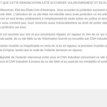
T QUE CETTE RENONCIATION A ÉTÉ ACCORDÉE VOLONTAIREMENT ET DE P
u Wisconsin, État des États-Unis d'Amérique. Vous acceptez la juridiction exclusive 
e site Web. L'utilisation de ce site Web est interdite dans toute juridiction où les 
oir en tout temps relativement à l'emplacement de toute action en justice et ren
 vous convient pas; vous renoncez aussi irrévocablement au droit de porter objec
s juridiction sur vous.
l est soumise aux lois et aux procédures légales en vigueur et rien de ce qui s
toute partie, de ce site Web ou de l'information fournie ou recueillie par CNH Industri
clarée invalide ou inapplicable en vertu de la loi en vigueur, la provision invalid
le d'origine, tandis que le reste de l'entente demeure en vigueur.
ntégralité de l'entente intervenue entre vous et CNH Industriel concernant ce sit
vous et CNH Industriel à propos de ce site Web et au sujet de ces modalités et condi