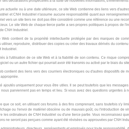
r ses déclarations prospectives à la suite de nouvelles informations, d'événements u
eure actuelle ou à une date ultérieure, ce site Web contienne des liens vers d'autres
striel et CNH Industriel n'assume aucune responsabilité quant aux renseignemen
striel vers un site tiers ne doit pas être considéré comme une référence ou une reco
acieux. Le site Web de chaque tierce partie a ses propres politiques à propos de l'i
ui de CNH Industriel.
Web contient de la propriété intellectuelle protégée par des marques de commer
tiliser, reproduire, distribuer des copies ou créer des travaux dérivés du contenu 
 Industriel.
 à l'utilisation de ce site Web et à la fiabilité de son contenu. Ce risque compr
iciel ou un autre fichier qui pourrait avoir été transmis ou activé par le biais du si
 contient des liens vers des courriers électroniques ou d'autres dispositifs de
n appropriée.
été ajoutés uniquement pour vous être utiles. Il se peut toutefois que les messag
ls ne nous parviennent pas en temps et lieu. Si vous avez des questions urgente
ue ce soit, en utilisant ces forums à des fins comprenant, sans toutefois s'y limit
 l'affichage ou l'envoi de matériel obscène ou de mauvais goût, ou l'introduction de
les ordinateurs de CNH Industriel ou d'une tierce partie. Vous reconnaissez que 
tions ne seront pas perçues comme ayant été révisées ou approuvées par CNH Indus
dministrateurs, directeurs, représentants et employés pour toute responsabilité,