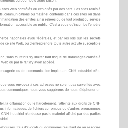
ltérieurs ou pour toute autre raison.
 sites Web contrôlés ou exploités par des tiers. Les sites reliés à
ts, communications ou matériel contenus dans ces sites ou dans
mmandation des entités ainsi reliées ou de tout produit ou service
nformation accessible au public. C'est à vous qu'incombe l'entière
ce nationales et/ou fédérales, et par les lois sur les secrets
de ce site Web, ou d'entreprendre toute autre activité susceptible
end, sans toutefois s'y limiter, tout risque de dommages causés à
te Web ou par le fait d'y avoir accédé.
 messagerie ou de communication impliquant CNH Industriel et/ou
es que vous envoyez à ces adresses ne soient pas surveillés avec
s à nous communiquer, nous vous suggérons de nous téléphoner en
er, la diffamation ou le harcèlement, l'atteinte aux droits de CNH
 virus informatiques, de fichiers corrompus ou d'autres programmes
CNH Industriel n'endosse pas le matériel affiché par des parties
triel.
 déboursés, frais d'avocats ou dommages résultant de ou associés