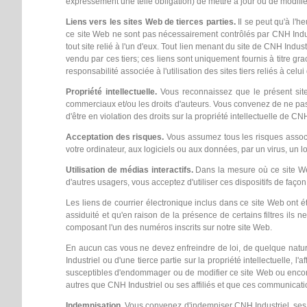
expressément une telle obligation) de mettre à jour ou de modifie
Liens vers les sites Web de tierces parties.
Il se peut qu'à l'h
ce site Web ne sont pas nécessairement contrôlés par CNH Indu
tout site relié à l'un d'eux. Tout lien menant du site de CNH Indu
vendu par ces tiers; ces liens sont uniquement fournis à titre gr
responsabilité associée à l'utilisation des sites tiers reliés à cel
Propriété intellectuelle.
Vous reconnaissez que le présent site 
commerciaux et/ou les droits d'auteurs. Vous convenez de ne pas u
d'être en violation des droits sur la propriété intellectuelle de CNH
Acceptation des risques.
Vous assumez tous les risques associés
votre ordinateur, aux logiciels ou aux données, par un virus, un log
Utilisation de médias interactifs.
Dans la mesure où ce site Web
d'autres usagers, vous acceptez d'utiliser ces dispositifs de faço
Les liens de courrier électronique inclus dans ce site Web ont 
assiduité et qu'en raison de la présence de certains filtres i
composant l'un des numéros inscrits sur notre site Web.
En aucun cas vous ne devez enfreindre de loi, de quelque nature q
Industriel ou d'une tierce partie sur la propriété intellectuelle,
susceptibles d'endommager ou de modifier ce site Web ou encore 
autres que CNH Industriel ou ses affiliés et que ces communica
Indemnisation.
Vous convenez d'indemniser CNH Industriel, ses a