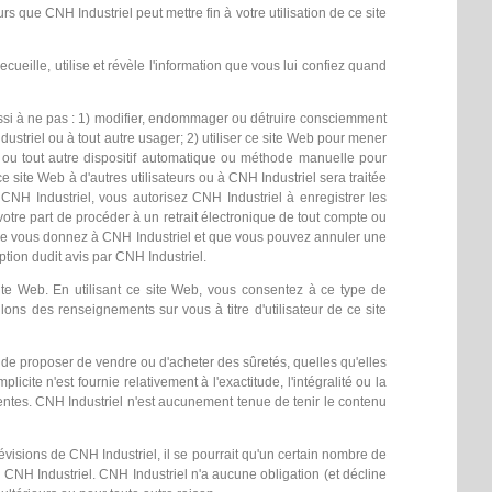
s que CNH Industriel peut mettre fin à votre utilisation de ce site
ueille, utilise et révèle l'information que vous lui confiez quand
ussi à ne pas : 1) modifier, endommager ou détruire consciemment
ustriel ou à tout autre usager; 2) utiliser ce site Web pour mener
née ou tout autre dispositif automatique ou méthode manuelle pour
 site Web à d'autres utilisateurs ou à CNH Industriel sera traitée
 CNH Industriel, vous autorisez CNH Industriel à enregistrer les
tre part de procéder à un retrait électronique de tout compte ou
e que vous donnez à CNH Industriel et que vous pouvez annuler une
ption dudit avis par CNH Industriel.​
 site Web. En utilisant ce site Web, vous consentez à ce type de
lons des renseignements sur vous à titre d'utilisateur de ce site
ou de proposer de vendre ou d'acheter des sûretés, quelles qu'elles
cite n'est fournie relativement à l'exactitude, l'intégralité ou la
sentes. CNH Industriel n'est aucunement tenue de tenir le contenu
évisions de CNH Industriel, il se pourrait qu'un certain nombre de
de CNH Industriel. CNH Industriel n'a aucune obligation (et décline