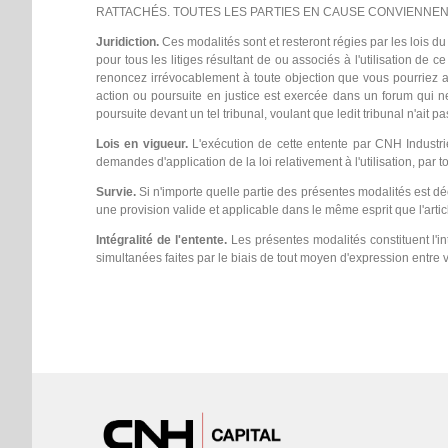
RATTACHÉS. TOUTES LES PARTIES EN CAUSE CONVIENNEN
Juridiction.
Ces modalités sont et resteront régies par les lois d
pour tous les litiges résultant de ou associés à l'utilisation de c
renoncez irrévocablement à toute objection que vous pourriez av
action ou poursuite en justice est exercée dans un forum qui ne
poursuite devant un tel tribunal, voulant que ledit tribunal n'ait pa
Lois en vigueur.
L'exécution de cette entente par CNH Industrie
demandes d'application de la loi relativement à l'utilisation, par 
Survie.
Si n'importe quelle partie des présentes modalités est dé
une provision valide et applicable dans le même esprit que l'artic
Intégralité de l'entente.
Les présentes modalités constituent l'i
simultanées faites par le biais de tout moyen d'expression entre 