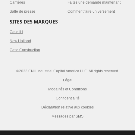
Carrières
Faites une demande maintenant
Salle de presse
Comment faire un versement
SITES DES MARQUES
Case IH
New Holland
Case Construction
©2023 CNH Industrial Capital America LLC. All rights reserved.
Légal
Modalités et Conditions
Confidentialité
Déclaration relative aux cookies
Messages par SMS