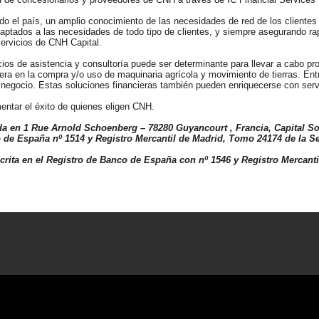
do el país, un amplio conocimiento de las necesidades de red de los clientes
adaptados a las necesidades de todo tipo de clientes, y siempre asegurando r
servicios de CNH Capital.
cios de asistencia y consultoría puede ser determinante para llevar a cabo p
ciera en la compra y/o uso de maquinaria agrícola y movimiento de tierras. Entr
 negocio. Estas soluciones financieras también pueden enriquecerse con serv
entar el éxito de quienes eligen CNH.
ada en 1 Rue Arnold Schoenberg – 78280 Guyancourt , Francia, Capital Soc
 de España nº 1514 y Registro Mercantil de Madrid, Tomo 24174 de la Sec
rita en el Registro de Banco de España con nº 1546 y Registro Mercantil