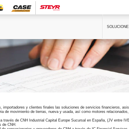
SOLUCIONE
importadores y clientes finales las soluciones de servicios financieros, asis
ria de movimiento de tierras, nueva y usada, así como motores relacionados,
iza a través de CNH Industrial Capital Europe Sucursal en España, (JV entre 
as de CNH.
a red de concesionarios y proveedores de CNH a través de IC Financial Service