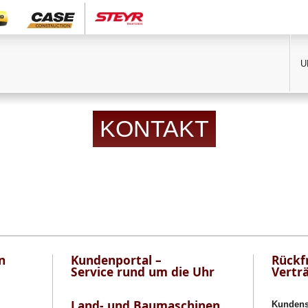
U
KONTAKT
n
Kundenportal –
Rückf
Service rund um die Uhr
Vertr
Land- und Baumaschinen
Kundense