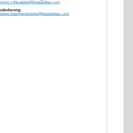
rvice.cnhicapital@bnpparibas.com
anänderung:
ilung.leasingsolutions@bnpparibas.com