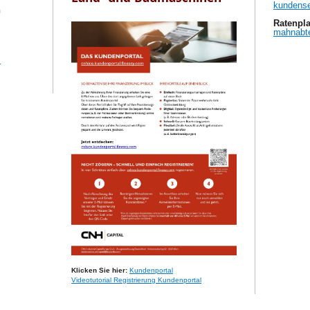
kundense
n
Ratenpl
mahnabte
m
Klicken Sie hier:​​ ​
Kundenportal
Videotutorial Registrierung Kundenportal