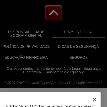
RESPONSABILIDADE
TERMOS DE USO
SOCIOAMBIENTAL
POLÍTICA DE PRIVACIDADE
DICAS DE SEGURANÇA
EDUCAÇÃO FINANCEIRA
SEGUROS
Correspondentes
-
Linha do tempo
-
Nota Legal
-
Segurança
Cibernética
-
Transparência e equidade
©2016 CNH Industrial Capital America LLC. All rights reserved.
By clicking “Accept All Cookies”, you agree to the storing of cookies on